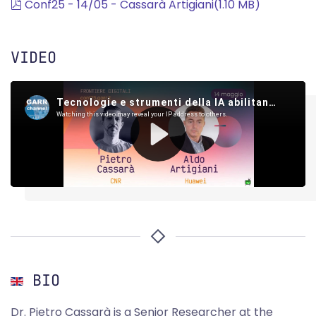
pdf
Conf25 - 14/05 - Cassarà Artigiani
(
1.10 MB
)
VIDEO
BIO
Dr. Pietro Cassarà is a Senior Researcher at the