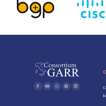
C
C
E