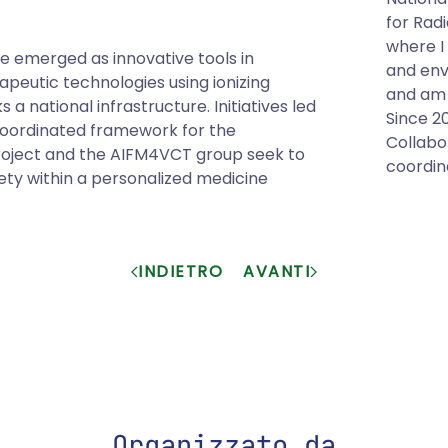
for Rad
where I
ave emerged as innovative tools in
and env
apeutic technologies using ionizing
and am 
ks a national infrastructure. Initiatives led
Since 2
 coordinated framework for the
Collabo
project and the AIFM4VCT group seek to
coordina
ety within a personalized medicine
INDIETRO
AVANTI
Organizzato da