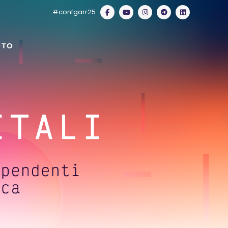
#confgarr25
OTO