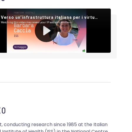
O
t, conducting research since 1985 at the Italian
 Institute of Health (ISS) in the National Centre