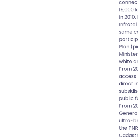
connect
15,000 
In 2010
Infrate
same co
partici
Plan (p
Ministe
white a
From 20
access 
direct 
subsidis
public f
From 20
General
ultra-b
the PNR
Cadastr