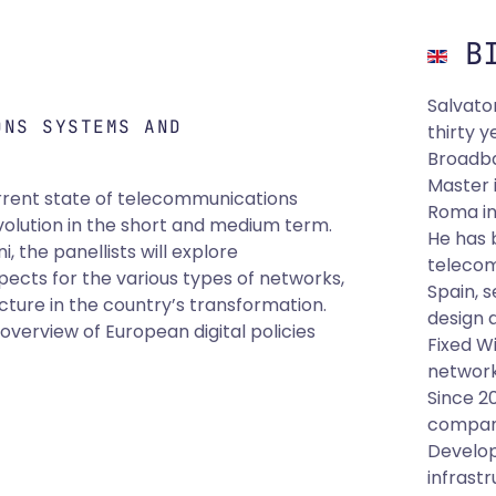
BI
Salvato
ONS SYSTEMS AND
thirty y
Broadba
Master 
urrent state of telecommunications
Roma in
 evolution in the short and medium term.
He has 
, the panellists will explore
telecom
ects for the various types of networks,
Spain, 
ructure in the country’s transformation.
design 
 overview of European digital policies
Fixed W
network
Since 20
company
Develop
infrastr