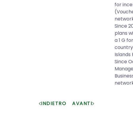
for inc
(Vouche
network
Since 2
plans wi
a 1 G f
country'
Islands
Since O
Manager
Busines
network
INDIETRO
AVANTI