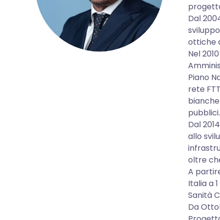
progetta
Dal 2004
sviluppo
ottiche 
Nel 2010
Amminist
Piano Na
rete FTT
bianche 
pubblici.
Dal 2014
allo svi
infrastr
oltre ch
A partir
Italia a 
Sanità 
Da Otto
Progetta