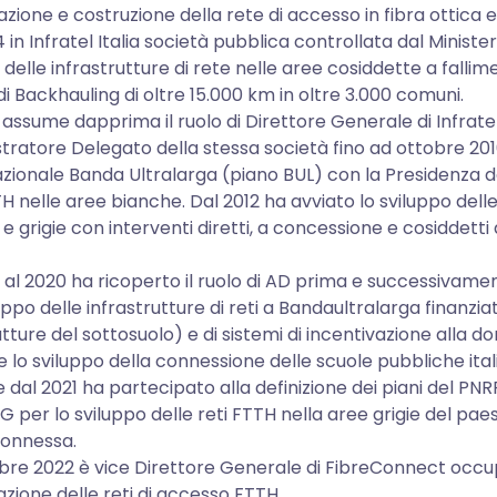
zione e costruzione della rete di accesso in fibra ottica e 
 in Infratel Italia società pubblica controllata dal Minist
 delle infrastrutture di rete nelle aree cosiddette a falli
di Backhauling di oltre 15.000 km in oltre 3.000 comuni.
 assume dapprima il ruolo di Direttore Generale di Infratel
ratore Delegato della stessa società fino ad ottobre 201
zionale Banda Ultralarga (piano BUL) con la Presidenza del 
H nelle aree bianche. Dal 2012 ha avviato lo sviluppo dell
e grigie con interventi diretti, a concessione e cosiddetti 
 al 2020 ha ricoperto il ruolo di AD prima e successivam
luppo delle infrastrutture di reti a Bandaultralarga finanzi
utture del sottosuolo) e di sistemi di incentivazione all
e lo sviluppo della connessione delle scuole pubbliche ital
e dal 2021 ha partecipato alla definizione dei piani del PNRR
1 G per lo sviluppo delle reti FTTH nella aree grigie del paes
Connessa.
bre 2022 è vice Direttore Generale di FibreConnect occu
zione delle reti di accesso FTTH.