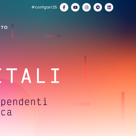
#confgarr25
OTO