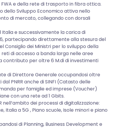
FWA e della rete di trasporto in fibra ottica.
ero dello Sviluppo Economico attiva nello
mento di mercato, collegando con dorsali
 Italia e successivamente la carica di
6, partecipando direttamente alla stesura del
Consiglio dei Ministri per lo sviluppo della
e reti di accesso a banda larga nelle aree
a contributo per oltre 6 M.di di investimenti
ente di Direttore Generale occupandosi oltre
ati dal PNRR anche di SINFI (Catasto delle
a domanda per famiglie ed imprese (Voucher)
iane con una rete ad 1 Gbits.
 nell’ambito dei processi di digitalizzazione:
e, Italia a 5G , Piano scuole, Isole minori e piano
pandosi di Planning, Business Development e