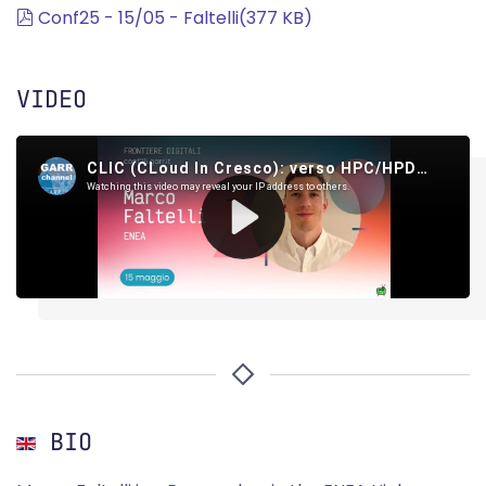
pdf
Conf25 - 15/05 - Faltelli
(
377 KB
)
VIDEO
BIO