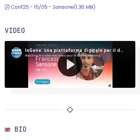
pdf
Conf25 - 15/05 - Sansone
(
1.36 MB
)
VIDEO
BIO