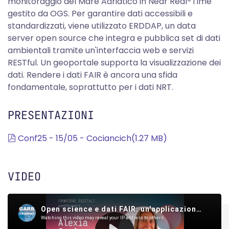
monitoraggio del Mare Adriatico in Near Real-Time
gestito da OGS. Per garantire dati accessibili e
standardizzati, viene utilizzato ERDDAP, un data
server open source che integra e pubblica set di dati
ambientali tramite un'interfaccia web e servizi
RESTful. Un geoportale supporta la visualizzazione dei
dati. Rendere i dati FAIR è ancora una sfida
fondamentale, soprattutto per i dati NRT.
PRESENTAZIONI
pdf
Conf25 - 15/05 - Cociancich
(
1.27 MB
)
VIDEO