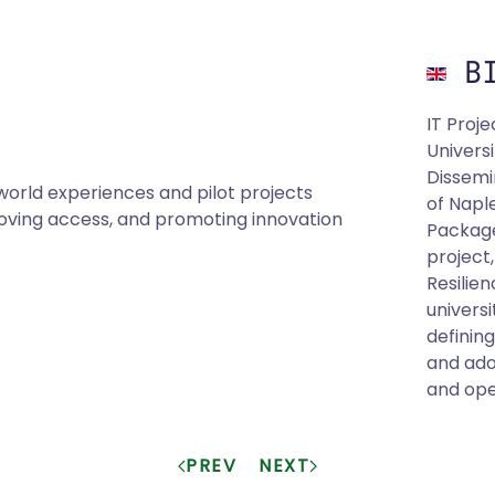
BI
IT Proj
Univers
Dissemi
-world experiences and pilot projects
of Napl
oving access, and promoting innovation
Package
project
Resilie
univers
definin
and ado
and ope
PREV
NEXT