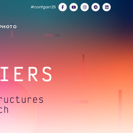
#confgarr25
 PHOTO