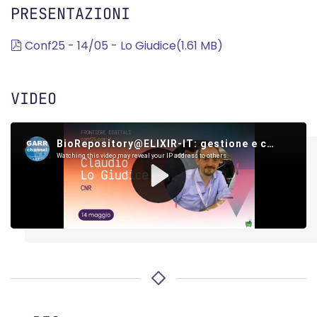
PRESENTAZIONI
pdf
Conf25 - 14/05 - Lo Giudice
(
1.61 MB
)
VIDEO