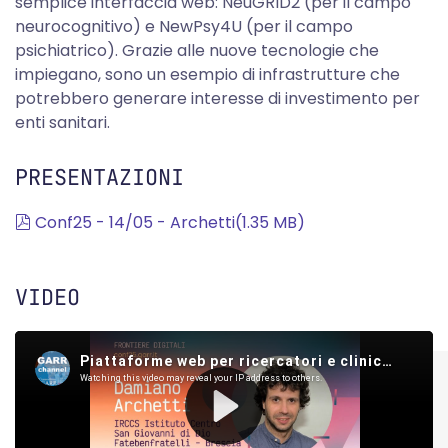
semplice interfaccia web: NeuGRID2 (per il campo
neurocognitivo) e NewPsy4U (per il campo
psichiatrico). Grazie alle nuove tecnologie che
impiegano, sono un esempio di infrastrutture che
potrebbero generare interesse di investimento per
enti sanitari.
PRESENTAZIONI
pdf
Conf25 - 14/05 - Archetti
(
1.35 MB
)
VIDEO